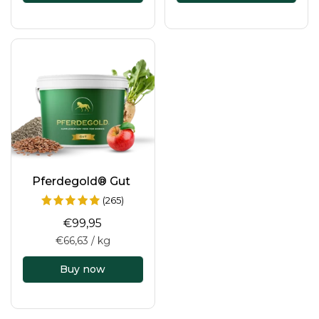
Pferdegold® Gut
(265)
€99,95
€66,63 / kg
Buy now