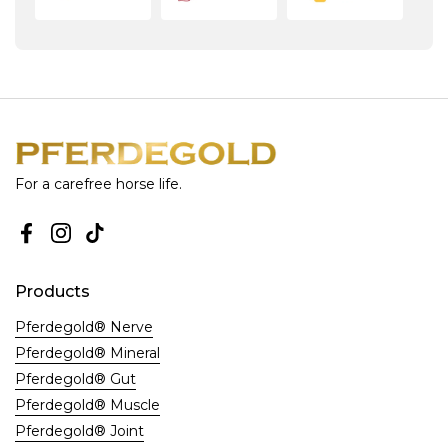
10.869
Bewertungen
For a carefree horse life.
4,8
rating
3.721
bewertungen
Facebook
Instagram
TikTok
Products
Pferdegold® Nerve
Pferdegold® Mineral
Sabine
Verifizierter Kunde
Pferdegold® Gut
Produkte sind sehr gut ,vor allem werden
Pferdegold® Muscle
sie sehr gerne gefressen, was bei meinem
Exemplar nicht immer der Fall ist . Service
Pferdegold® Joint
Twitter
und Lieferung immer wieder TOP 👍