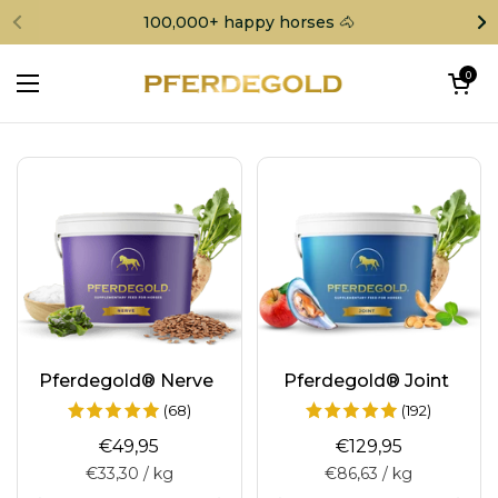
Skip to content
100,000+ happy horses 🐴
Open cart
0
Open menu
Pferdegold® Nerve
Pferdegold® Joint
(68)
(192)
€49,95
€129,95
€33,30 / kg
€86,63 / kg